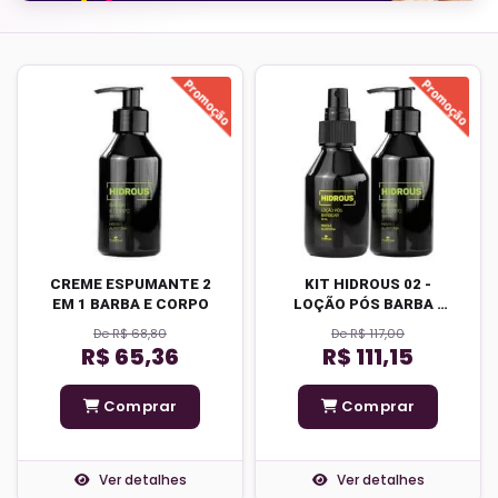
CREME ESPUMANTE 2
KIT HIDROUS 02 -
EM 1 BARBA E CORPO
LOÇÃO PÓS BARBA -
CREME ESPUMANTE 2
De R$ 68,80
De R$ 117,00
EM 1
R$ 65,36
R$ 111,15
Comprar
Comprar
Ver detalhes
Ver detalhes