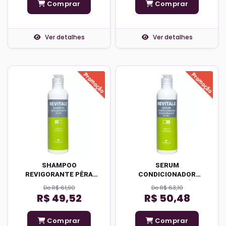
Comprar
Comprar
Ver detalhes
Ver detalhes
SHAMPOO
SERUM
REVIGORANTE PÊRA
CONDICIONADOR
CUPUAÇU
REVIGORANTE PÊRA
De R$ 61,90
De R$ 63,10
CUPUAÇU
R$ 49,52
R$ 50,48
Comprar
Comprar