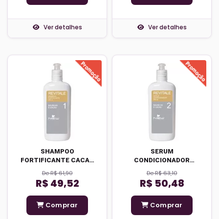
Ver detalhes
Ver detalhes
SHAMPOO
SERUM
FORTIFICANTE CACAU
CONDICIONADOR
E BAUNILHA
FORTIFICANTE CACAU
De R$ 61,90
De R$ 63,10
E BAUNILHA
R$ 49,52
R$ 50,48
Comprar
Comprar