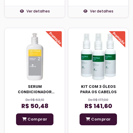
Ver detalhes
Ver detalhes
SERUM
KIT COM 3 ÓLEOS
CONDICIONADOR
PARA OS CABELOS
EQUILIBRANTE
De R$ 63,10
De R$ 177,00
MARACUJÁ E KARITÉ
R$ 50,48
R$ 141,60
Comprar
Comprar