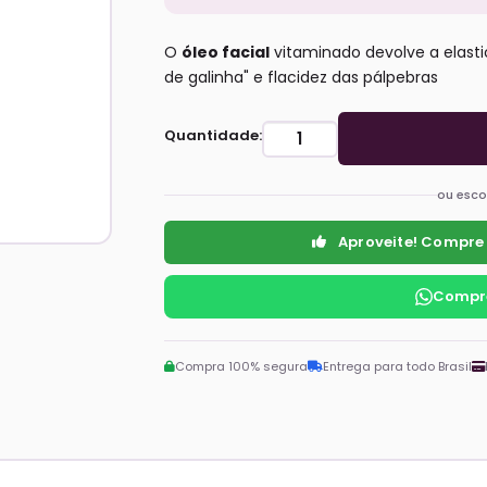
O
óleo facial
vitaminado devolve a elasti
de galinha" e flacidez das pálpebras
Quantidade:
ou esco
Aproveite! Compre
Compre
Compra 100% segura
Entrega para todo Brasil