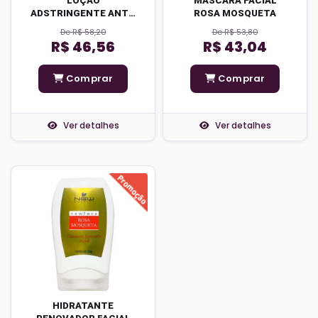
LOÇÃO
MÁSCARA FACIAL
ADSTRINGENTE ANTI-
ROSA MOSQUETA
RADICAIS LIVRES ROSA
De R$ 58,20
De R$ 53,80
MOSQUETA
R$ 46,56
R$ 43,04
Comprar
Comprar
Ver detalhes
Ver detalhes
HIDRATANTE