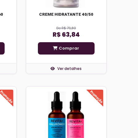
60
CREME HIDRATANTE 40/50
De R$ 79,80
R$ 63,84
Comprar
Ver detalhes