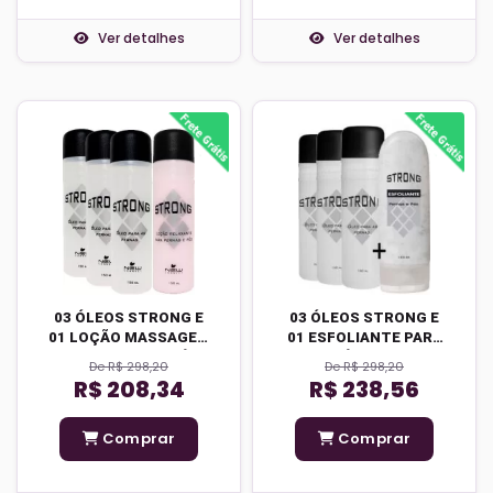
Ver detalhes
Ver detalhes
03 ÓLEOS STRONG E
03 ÓLEOS STRONG E
01 LOÇÃO MASSAGEM
01 ESFOLIANTE PARA
PARA PERNAS E PÉS-
OS PÉS - FRETE
De R$ 298,20
De R$ 298,20
FRETE GRÁTIS
GRÁTIS
R$ 208,34
R$ 238,56
Comprar
Comprar