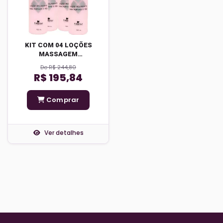
KIT COM 04 LOÇÕES
MASSAGEM
RELAXANTE PERNAS E
De R$ 244,80
PÉS
R$ 195,84
Comprar
Ver detalhes