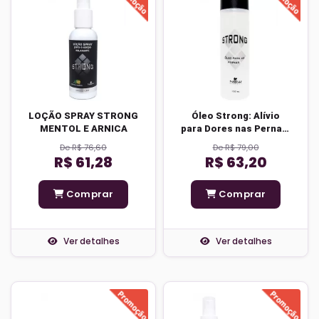
LOÇÃO SPRAY STRONG
Óleo Strong: Alívio
MENTOL E ARNICA
para Dores nas Pernas,
Cansaço, Prevenção
De R$ 76,60
De R$ 79,00
de Estrias e Ativação
R$ 61,28
R$ 63,20
da Circulação
Comprar
Comprar
Ver detalhes
Ver detalhes