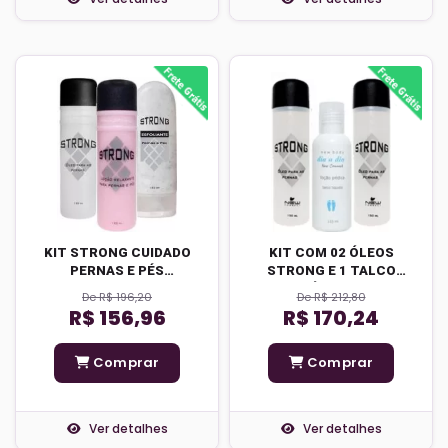
KIT STRONG CUIDADO
KIT COM 02 ÓLEOS
PERNAS E PÉS
STRONG E 1 TALCO
COMPLETA
LÍQUIDO
De R$ 196,20
De R$ 212,80
R$ 156,96
R$ 170,24
Comprar
Comprar
Ver detalhes
Ver detalhes