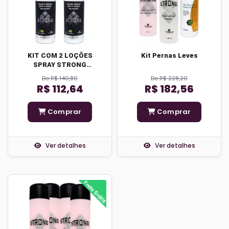
KIT COM 2 LOÇÕES
Kit Pernas Leves
SPRAY STRONG
MENTOL E ARNICA
De R$ 140,80
De R$ 228,20
R$ 112,64
R$ 182,56
Comprar
Comprar
Ver detalhes
Ver detalhes