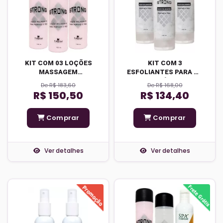
KIT COM 03 LOÇÕES
KIT COM 3
MASSAGEM
ESFOLIANTES PARA OS
RELAXANTE PERNAS E
PÉS
De R$ 183,60
De R$ 168,00
PÉS
R$ 150,50
R$ 134,40
Comprar
Comprar
Ver detalhes
Ver detalhes