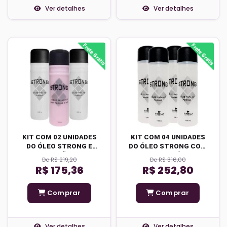
Ver detalhes
Ver detalhes
KIT COM 02 UNIDADES
KIT COM 04 UNIDADES
DO ÓLEO STRONG E
DO ÓLEO STRONG COM
LOÇÃO
FRETE GRÁTIS
De R$ 219,20
De R$ 316,00
MASSAGEADORA
R$ 175,36
R$ 252,80
Comprar
Comprar
Ver detalhes
Ver detalhes